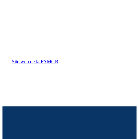
Trouver un médecin traitant
Vous cherchez un médecin traitant
dans votre quartier ? Rendez-vous
sur le site de la FAMGB pour
trouver les coordonnées des
médecins bruxellois.
Site web de la FAMGB