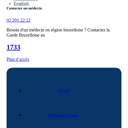
English
Contacter un médecin
02 201 22 22
Besoin d'un médecin en région bruxelloise ? Contactez la
Garde Bruxelloise au
1733
Plan d’accès
Accueil
Médecins de garde