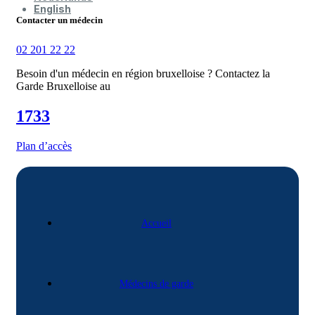
English
Contacter un médecin
02 201 22 22
Besoin d'un médecin en région bruxelloise ? Contactez la
Garde Bruxelloise au
1733
Plan d’accès
Accueil
Médecins de garde