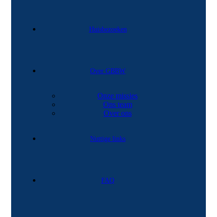
Huisbezoeken
Over GBBW
Onze missies
Ons team
Over ons
Nuttige links
FAQ